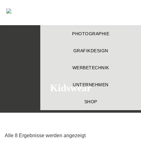
Déjà-
vu
Zur
Zum
Zur
PHOTOGRAPHIE
Hauptnavigation
Inhalt
Fußzeile
springen
springen
springen
GRAFIKDESIGN
WERBETECHNIK
Kidswear
UNTERNEHMEN
SHOP
Alle 8 Ergebnisse werden angezeigt