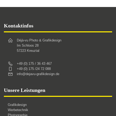
O
können
k
auf
au
der
de
Produktseite
Footer
Kontaktinfos
Pr
gewählt
ge
werden
Déjà-vu Photo & Grafikdesign
w
Im Schloos 28
57223 Kreuztal
+49 (0) 175 / 36 43 467
+49 (0) 175 /24 72 088
info@dejavu-grafikdesign.de
Unsere Leistungen
Grafikdesign
Werbetechnik
Photographie