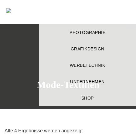
Déjà-
vu
Zur
Zum
Zur
PHOTOGRAPHIE
Hauptnavigation
Inhalt
Fußzeile
springen
springen
springen
GRAFIKDESIGN
WERBETECHNIK
Mode-Textilien
UNTERNEHMEN
SHOP
Alle 4 Ergebnisse werden angezeigt