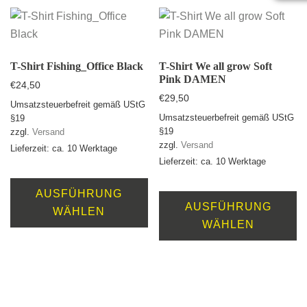
auf.
au
Die
D
Optionen
O
können
k
T-Shirt Fishing_Office Black
T-Shirt We all grow Soft
Pink DAMEN
auf
au
€
24,50
€
29,50
der
de
Umsatzsteuerbefreit gemäß UStG
Umsatzsteuerbefreit gemäß UStG
Produktseite
Pr
§19
§19
zzgl.
Versand
gewählt
ge
zzgl.
Versand
Lieferzeit: ca. 10 Werktage
werden
w
Lieferzeit: ca. 10 Werktage
Dieses
D
Produkt
AUSFÜHRUNG
Pr
AUSFÜHRUNG
weist
WÄHLEN
we
WÄHLEN
mehrere
m
Varianten
Va
auf.
au
Die
D
Optionen