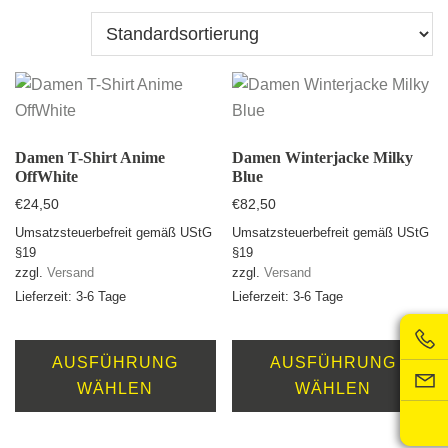
Damen T-Shirt Anime
Damen Winterjacke Milky
OffWhite
Blue
€
24,50
€
82,50
Umsatzsteuerbefreit gemäß UStG
Umsatzsteuerbefreit gemäß UStG
§19
§19
zzgl.
Versand
zzgl.
Versand
Lieferzeit: 3-6 Tage
Lieferzeit: 3-6 Tage
Dieses
D
Produkt
Pr
AUSFÜHRUNG
AUSFÜHRUNG
weist
we
WÄHLEN
WÄHLEN
mehrere
m
Varianten
Va