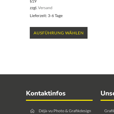
§19
zzgl.
Versand
Lieferzeit: 3-6 Tage
Dieses
AUSFÜHRUNG WÄHLEN
Produkt
weist
mehrere
Varianten
auf.
Die
Optionen
Footer
Kontaktinfos
Uns
können
auf
der
Déjà-vu Photo & Grafikdesign
Grafi