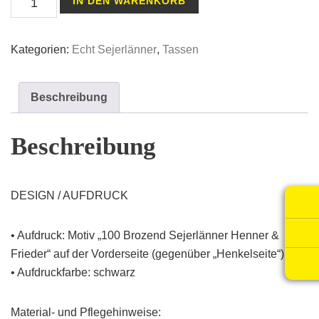
IN DEN WARENKORB
100
Brozend
Kategorien:
Echt Sejerlänner
,
Tassen
Sejerlänner
Henner
&
Beschreibung
Frieder
Menge
Beschreibung
DESIGN / AUFDRUCK
• Aufdruck: Motiv „100 Brozend Sejerlänner Henner &
Frieder“ auf der Vorderseite (gegenüber „Henkelseite“)
• Aufdruckfarbe: schwarz
Material- und Pflegehinweise: