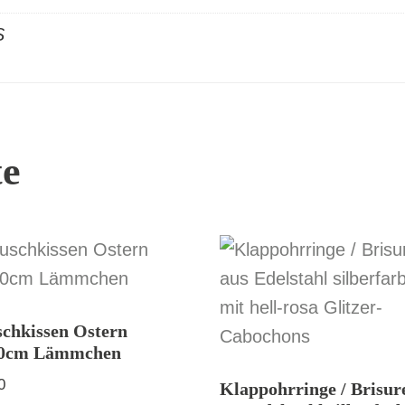
S
te
schkissen Ostern
40cm Lämmchen
0
Klappohrringe / Brisur