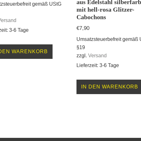
aus Edelstahl silberfar
zsteuerbefreit gemäß UStG
mit hell-rosa Glitzer-
Cabochons
Versand
€
7,90
zeit: 3-6 Tage
Umsatzsteuerbefreit gemäß
§19
 DEN WARENKORB
zzgl.
Versand
Lieferzeit: 3-6 Tage
IN DEN WARENKORB