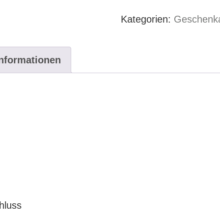
40x40cm
Kategorien:
Geschenka
Küken
Menge
Informationen
hluss