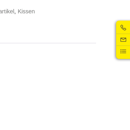
rtikel
,
Kissen