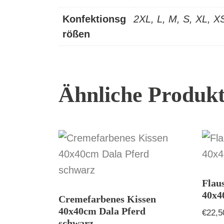
Konfektionsg
2XL, L, M, S, XL, X
rößen
Ähnliche Produk
Flau
40x
Cremefarbenes Kissen
40x40cm Dala Pferd
€
22,5
schwarz