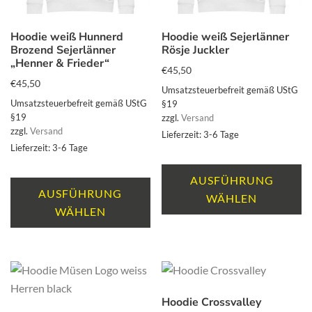
Hoodie weiß Hunnerd
Hoodie weiß Sejerlänner
Brozend Sejerlänner
Rösje Juckler
„Henner & Frieder“
€
45,50
€
45,50
Umsatzsteuerbefreit gemäß UStG
Umsatzsteuerbefreit gemäß UStG
§19
§19
zzgl.
Versand
zzgl.
Versand
Lieferzeit: 3-6 Tage
Lieferzeit: 3-6 Tage
Di
Dieses
P
AUSFÜHRUNG
Produkt
AUSFÜHRUNG
we
WÄHLEN
weist
WÄHLEN
m
mehrere
Va
Varianten
au
auf.
Di
Die
O
Hoodie Crossvalley
Optionen
k