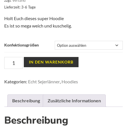
zzgl.
Versand
Lieferzeit: 3-6 Tage
Holt Euch dieses super Hoodie
Es ist so mega weich und kuschelig.
Konfektionsgrößen
Hoodie
IN DEN WARENKORB
Müsen
Logo
Kategorien:
Echt Sejerlänner
,
Hoodies
schwarz
Damen
white
Beschreibung
Zusätzliche Informationen
Menge
Beschreibung