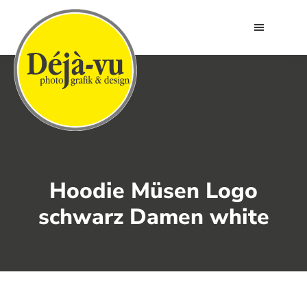
Déjà-
vu
Zum
Zur
Inhalt
Fußzeile
springen
springen
Hoodie Müsen Logo
schwarz Damen white