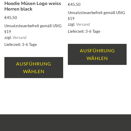
Hoodie Müsen Logo weiss
können
€
45,50
au
Herren black
auf
de
Umsatzsteuerbefreit gemäß UStG
€
45,50
der
§19
Pr
zzgl.
Versand
Produktseite
Umsatzsteuerbefreit gemäß UStG
ge
Lieferzeit: 3-6 Tage
§19
gewählt
w
zzgl.
Versand
werden
Di
Lieferzeit: 3-6 Tage
P
AUSFÜHRUNG
Dieses
we
WÄHLEN
Produkt
AUSFÜHRUNG
m
weist
WÄHLEN
Va
mehrere
au
Varianten
Di
auf.
O
Die
k
Optionen
au
können
de
auf
Pr