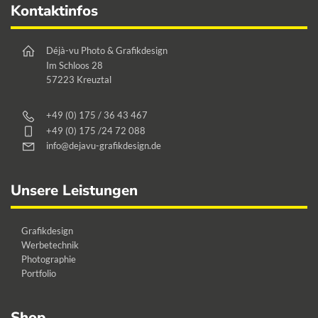
der
Footer
ge
Kontaktinfos
Produktseite
w
gewählt
Déjà-vu Photo & Grafikdesign
werden
Im Schloos 28
57223 Kreuztal
+49 (0) 175 / 36 43 467
+49 (0) 175 /24 72 088
info@dejavu-grafikdesign.de
Unsere Leistungen
Grafikdesign
Werbetechnik
Photographie
Portfolio
Shop