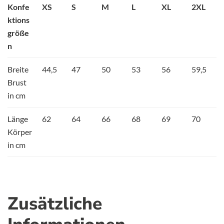
Konfe
XS
S
M
L
XL
2XL
ktions
größe
n
Breite
44,5
47
50
53
56
59,5
Brust
in cm
Länge
62
64
66
68
69
70
Körper
in cm
Zusätzliche