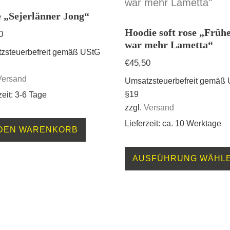
e „Sejerlänner Jong“
Hoodie soft rose „Früh
0
war mehr Lametta“
zsteuerbefreit gemäß UStG
€
45,50
Versand
Umsatzsteuerbefreit gemäß
§19
zeit: 3-6 Tage
zzgl.
Versand
Lieferzeit: ca. 10 Werktage
 DEN WARENKORB
AUSFÜHRUNG WÄHL