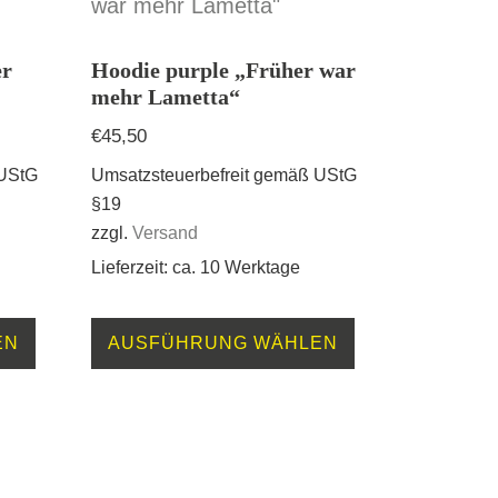
er
Hoodie purple „Früher war
mehr Lametta“
€
45,50
 UStG
Umsatzsteuerbefreit gemäß UStG
§19
zzgl.
Versand
Lieferzeit: ca. 10 Werktage
Dieses
Dieses
EN
AUSFÜHRUNG WÄHLEN
Produkt
Produkt
weist
weist
mehrere
mehrere
Varianten
Varianten
auf.
auf.