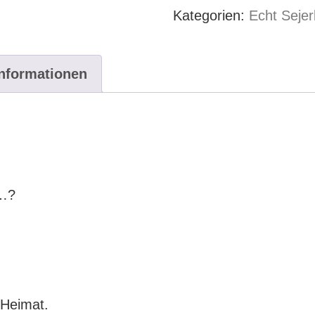
Logo
Kategorien:
Echt Sejer
schwarz
Herren
white
Informationen
Menge
“…?
 Heimat.