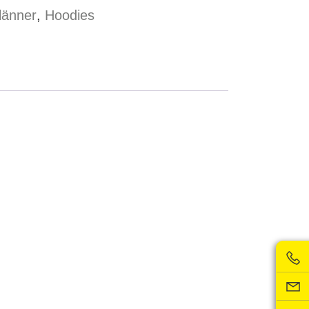
länner
,
Hoodies