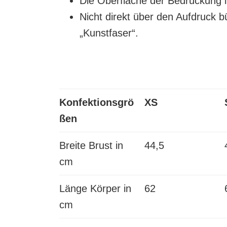
Die Oberfläche der Bedruckung i
Nicht direkt über den Aufdruck b
„Kunstfaser“.
Konfektionsgrö
XS
ßen
Breite Brust in
44,5
cm
Länge Körper in
62
cm