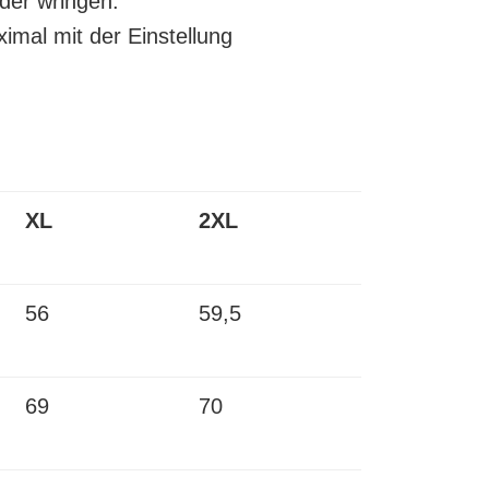
der wringen.
imal mit der Einstellung
XL
2XL
56
59,5
69
70