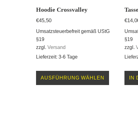
Hoodie Crossvalley
Tass
€
45,50
€
14,0
Umsatzsteuerbefreit gemäß UStG
Umsat
§19
§19
zzgl.
Versand
zzgl.
Lieferzeit: 3-6 Tage
Liefer
Dieses
AUSFÜHRUNG WÄHLEN
IN
Produkt
weist
mehrere
Varianten
auf.
Die