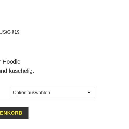
 UStG §19
r Hoodie
nd kuschelig.
RENKORB