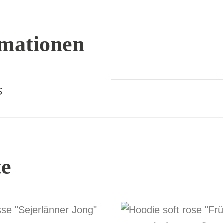
rmationen
S
te