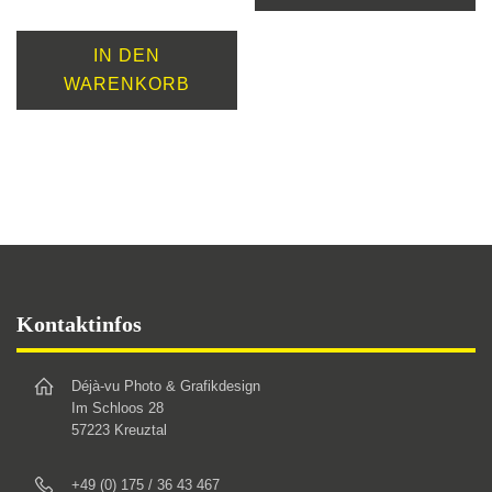
IN DEN
WARENKORB
Footer
Kontaktinfos
Déjà-vu Photo & Grafikdesign
Im Schloos 28
57223 Kreuztal
+49 (0) 175 / 36 43 467