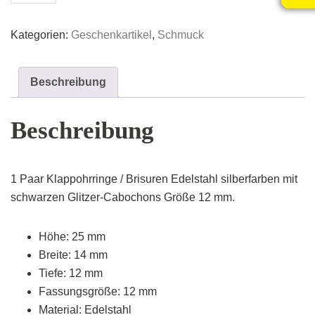
/
Brisuren
Kategorien:
Geschenkartikel
,
Schmuck
aus
Edelstahl
silberfarben
Beschreibung
mit
schwarzen
Beschreibung
Glitzer-
Cabochons
Menge
1 Paar Klappohrringe / Brisuren Edelstahl silberfarben mit
schwarzen Glitzer-Cabochons Größe 12 mm.
Höhe: 25 mm
Breite: 14 mm
Tiefe: 12 mm
Fassungsgröße: 12 mm
Material: Edelstahl