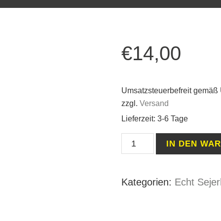
€
14,00
Umsatzsteuerbefreit gemäß
zzgl.
Versand
Lieferzeit: 3-6 Tage
Mütze
IN DEN WA
Sejerlänner
Jong
Kategorien:
Echt Sejer
Classic-
Red
ohne