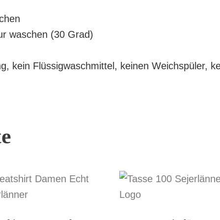
schen
tur waschen (30 Grad)
 kein Flüssigwaschmittel, keinen Weichspüler, kei
te