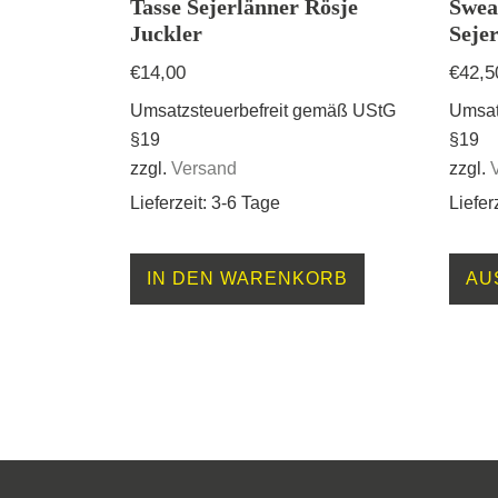
Tasse Sejerlänner Rösje
Swea
Juckler
Seje
€
14,00
€
42,5
Umsatzsteuerbefreit gemäß UStG
Umsat
§19
§19
zzgl.
Versand
zzgl.
Lieferzeit: 3-6 Tage
Liefer
IN DEN WARENKORB
AU