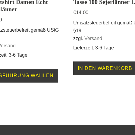
tshirt Damen Echt
Tasse 100 Sejerlänner 
rlänner
€
14,00
0
Umsatzsteuerbefreit gemäß
zsteuerbefreit gemäß UStG
§19
zzgl.
Versand
Versand
Lieferzeit: 3-6 Tage
zeit: 3-6 Tage
Dieses
IN DEN WARENKORB
SFÜHRUNG WÄHLEN
Produkt
weist
mehrere
Varianten
auf.
Die