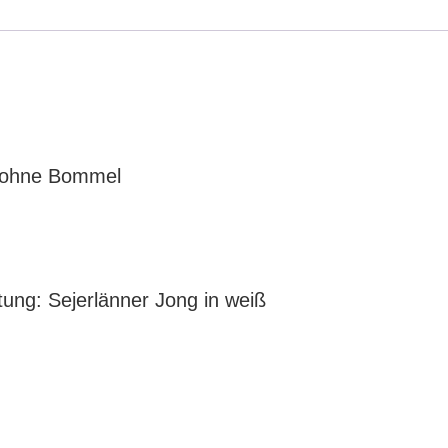
Bommel
Menge
d ohne Bommel
tung: Sejerlänner Jong in weiß