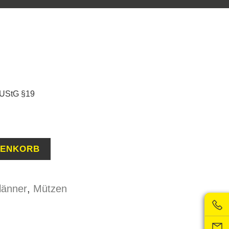
 UStG §19
RENKORB
länner
,
Mützen