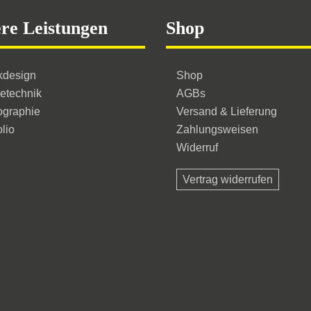
Optionen
können
re Leistungen
Shop
auf
der
kdesign
Shop
Produktseite
etechnik
AGBs
ographie
Versand & Lieferung
gewählt
olio
Zahlungsweisen
werden
Widerruf
Vertrag widerrufen