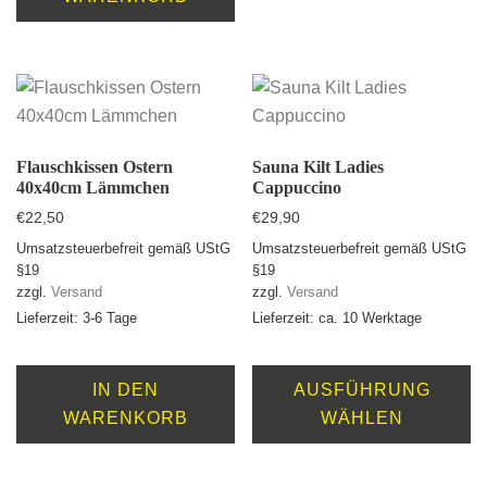
Flauschkissen Ostern
Sauna Kilt Ladies
40x40cm Lämmchen
Cappuccino
€
22,50
€
29,90
Umsatzsteuerbefreit gemäß UStG
Umsatzsteuerbefreit gemäß UStG
§19
§19
zzgl.
Versand
zzgl.
Versand
Lieferzeit: 3-6 Tage
Lieferzeit: ca. 10 Werktage
D
Pr
IN DEN
AUSFÜHRUNG
we
WARENKORB
WÄHLEN
m
Va