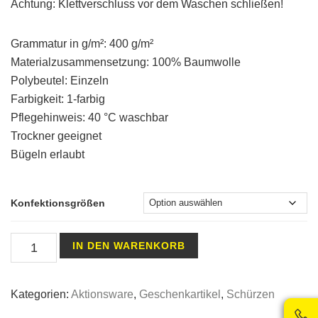
Achtung: Klettverschluss vor dem Waschen schließen!
Grammatur in g/m²: 400 g/m²
Materialzusammensetzung: 100% Baumwolle
Polybeutel: Einzeln
Farbigkeit: 1-farbig
Pflegehinweis: 40 °C waschbar
Trockner geeignet
Bügeln erlaubt
Konfektionsgrößen
Sauna
IN DEN WARENKORB
Kilt
Men
Kategorien:
Aktionsware
,
Geschenkartikel
,
Schürzen
Anthrazit
Grey