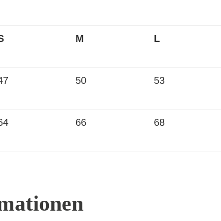
S
M
L
47
50
53
64
66
68
rmationen