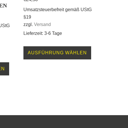
REN
Umsatzsteuerbefreit gemäß UStG
§19
zzgl.
Versand
 UStG
Lieferzeit: 3-6 Tage
Dieses
AUSFÜHRUNG WÄHLEN
Produkt
Dieses
weist
EN
Produkt
mehrere
weist
Varianten
mehrere
auf.
Varianten
Die
auf.
Optionen
Die
können
Optionen