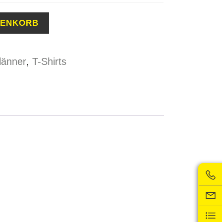
RENKORB
länner
,
T-Shirts