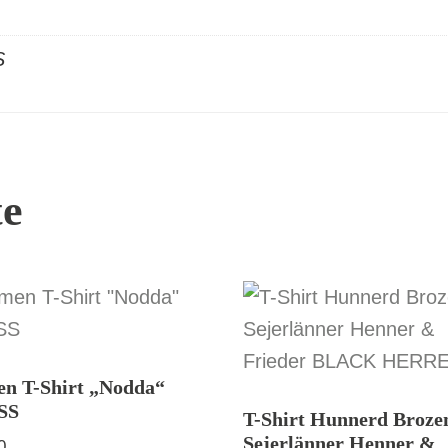
S
te
n T-Shirt „Nodda“
SS
T-Shirt Hunnerd Broze
Sejerlänner Henner &
0