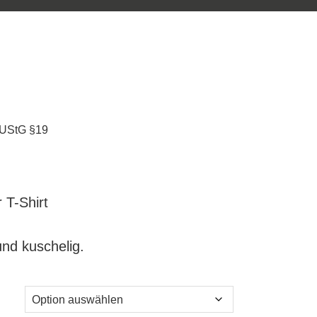
 UStG §19
 T-Shirt
nd kuschelig.