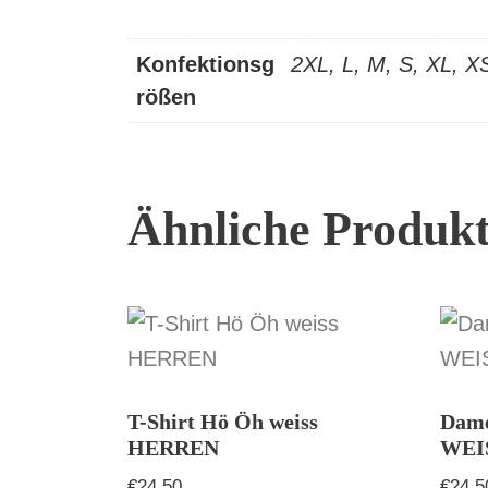
Konfektionsg
2XL, L, M, S, XL, X
rößen
Ähnliche Produk
T-Shirt Hö Öh weiss
Dame
HERREN
WEI
€
24,50
€
24,5