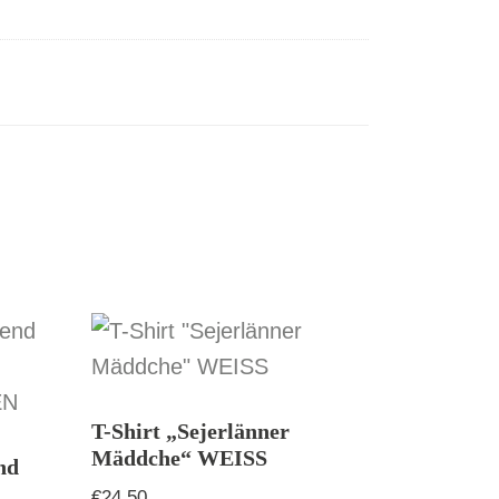
T-Shirt „Sejerlänner
Mäddche“ WEISS
nd
€
24,50