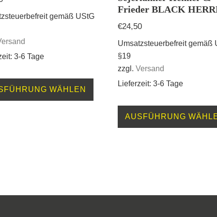
Frieder BLACK HER
zsteuerbefreit gemäß UStG
€
24,50
Versand
Umsatzsteuerbefreit gemäß
§19
zeit: 3-6 Tage
zzgl.
Versand
Dieses
Lieferzeit: 3-6 Tage
SFÜHRUNG WÄHLEN
Produkt
weist
AUSFÜHRUNG WÄHL
mehrere
Varianten
auf.
Die
Optionen
können