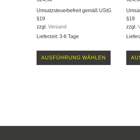
Umsatzsteuerbefreit gemäß UStG
Umsat
§19
§19
zzgl.
Versand
zzgl.
Lieferzeit: 3-6 Tage
Liefer
Dieses
AUSFÜHRUNG WÄHLEN
AU
Produkt
weist
mehrere
Varianten
auf.
Die
Optionen
können