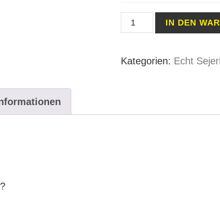
T-
IN DEN WA
Shirt
Müsen
Kategorien:
Echt Sejer
Logo
weiss
BLACK
Informationen
HERREN
Menge
…?