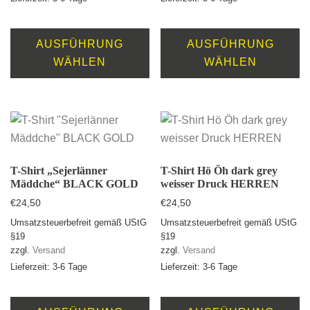
Dieses
D
Produkt
Pr
AUSFÜHRUNG
AUSFÜHRUNG
weist
we
WÄHLEN
WÄHLEN
mehrere
m
Varianten
Va
auf.
au
Die
D
Optionen
O
können
k
T-Shirt „Sejerlänner
T-Shirt Hö Öh dark grey
Mäddche“ BLACK GOLD
weisser Druck HERREN
auf
au
€
24,50
€
24,50
der
de
Umsatzsteuerbefreit gemäß UStG
Umsatzsteuerbefreit gemäß UStG
Produktseite
Pr
§19
§19
gewählt
ge
zzgl.
Versand
zzgl.
Versand
werden
w
Lieferzeit: 3-6 Tage
Lieferzeit: 3-6 Tage
Dieses
D