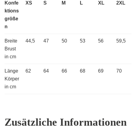
Konfe
XS
S
M
L
XL
2XL
ktions
größe
n
Breite
44,5
47
50
53
56
59,5
Brust
in cm
Länge
62
64
66
68
69
70
Körper
in cm
Zusätzliche Informationen