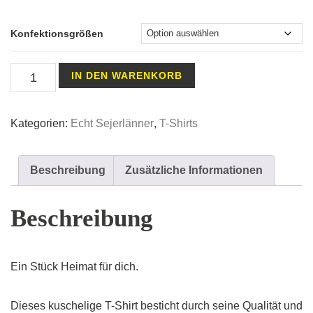
Konfektionsgrößen
T-
IN DEN WARENKORB
Shirt
Sejerlänner
Kategorien:
Echt Sejerlänner
,
T-Shirts
Jong
BLACK
HERREN
Beschreibung
Zusätzliche Informationen
Menge
Beschreibung
Ein Stück Heimat für dich.
Dieses kuschelige T-Shirt besticht durch seine Qualität und