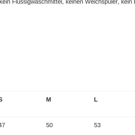
in Flüssigwaschmittel, keinen Weichspüler, kein B
S
M
L
47
50
53