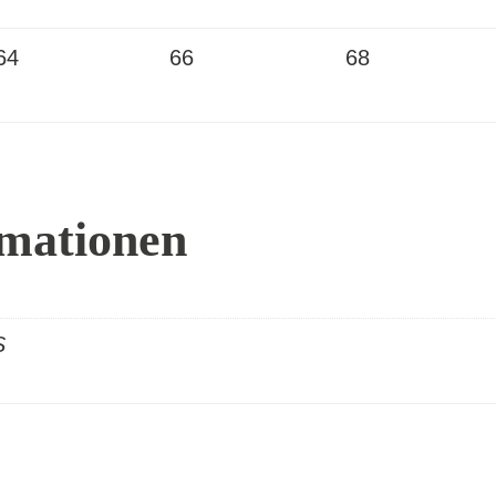
64
66
68
rmationen
S