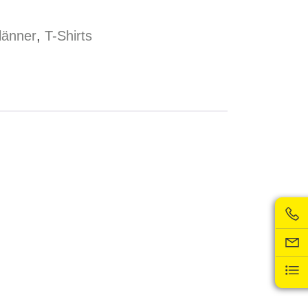
länner
,
T-Shirts