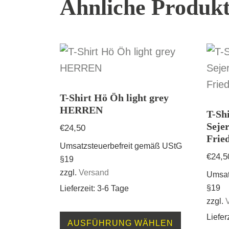
Ähnliche Produk
T-Shirt Hö Öh light grey
HERREN
T-Sh
Seje
€
24,50
Fri
Umsatzsteuerbefreit gemäß UStG
€
24,5
§19
zzgl.
Versand
Umsat
§19
Lieferzeit: 3-6 Tage
zzgl.
Dieses
Liefer
AUSFÜHRUNG WÄHLEN
Produkt