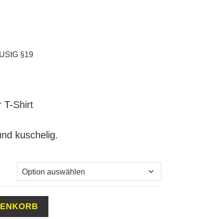
 UStG §19
 T-Shirt
nd kuschelig.
RENKORB