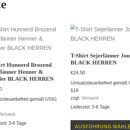
te
T-Shirt Sejerlänner Jon
BLACK HERREN
irt Hunnerd Brozend
rlänner Henner &
€
24,50
eder BLACK HERREN
Umsatzsteuerbefreit gemäß
0
§19
zzgl.
Versand
zsteuerbefreit gemäß UStG
Lieferzeit: 3-6 Tage
Versand
zeit: 3-6 Tage
AUSFÜHRUNG WÄHL