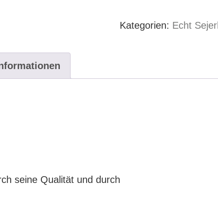
Shirt
Sejerlänner
Kategorien:
Echt Sejer
Jong
weiss
HERREN
Informationen
Menge
rch seine Qualität und durch