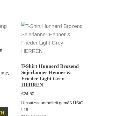
g
T-Shirt Hunnerd Brozend
Sejerlänner Henner &
 UStG
Frieder Light Grey
HERREN
€
24,50
Umsatzsteuerbefreit gemäß UStG
Dieses
§19
EN
Produkt