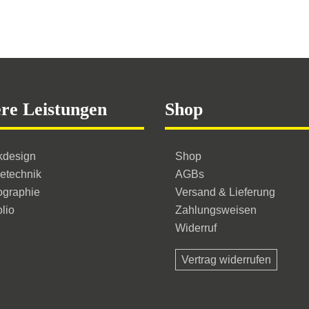
re Leistungen
Shop
te
kdesign
Shop
etechnik
AGBs
ographie
Versand & Lieferung
olio
Zahlungsweisen
Widerruf
Vertrag widerrufen