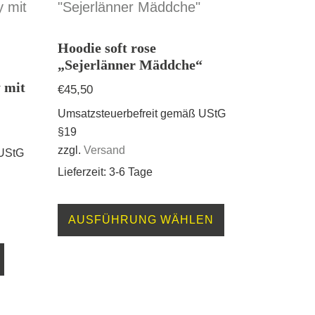
Hoodie soft rose
„Sejerlänner Mäddche“
 mit
€
45,50
Umsatzsteuerbefreit gemäß UStG
§19
zzgl.
Versand
 UStG
Lieferzeit: 3-6 Tage
Dieses
AUSFÜHRUNG WÄHLEN
Produkt
weist
mehrere
Varianten