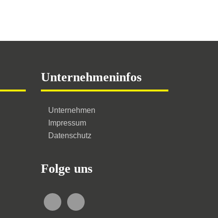
auf.
Die
Optionen
können
auf
Unternehmeninfos
der
Produktseite
gewählt
Unternehmen
Impressum
werden
Datenschutz
Folge uns