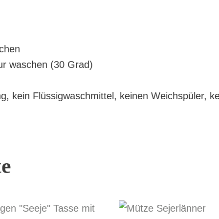
schen
tur waschen (30 Grad)
 kein Flüssigwaschmittel, keinen Weichspüler, kei
te