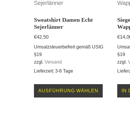
Sweatshirt Damen Echt
Sieg
Sejerlänner
Wap
€
42,50
€
14,0
Umsatzsteuerbefreit gemäß UStG
Umsat
§19
§19
zzgl.
Versand
zzgl.
Lieferzeit: 3-6 Tage
Liefer
Dieses
AUSFÜHRUNG WÄHLEN
IN
Produkt
weist
mehrere
Varianten