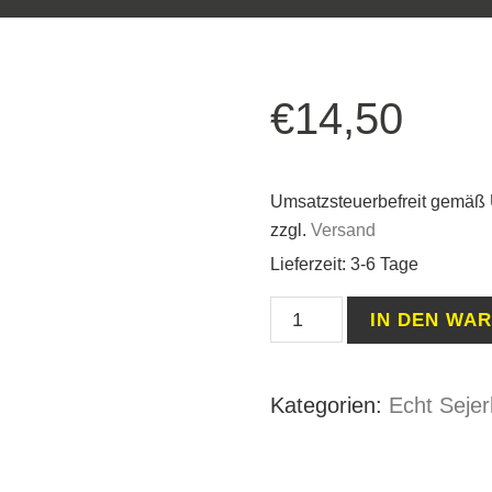
€
14,50
Umsatzsteuerbefreit gemäß
zzgl.
Versand
Lieferzeit: 3-6 Tage
Mütze
IN DEN WA
Sejerlänner
Mäddche
Kategorien:
Echt Sejer
Burgundy_Off-
White
mit