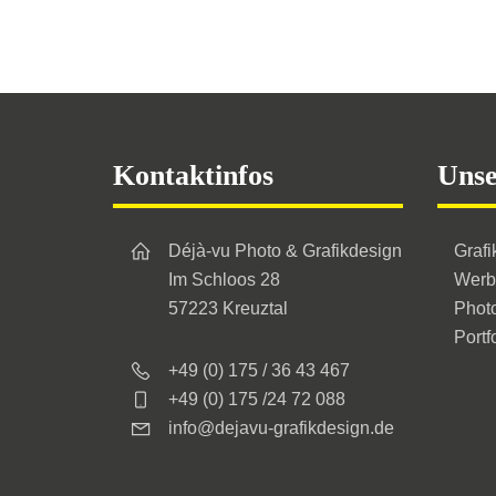
auf.
Die
Optionen
können
auf
Footer
Kontaktinfos
Unse
der
Produktsei
gewählt
Déjà-vu Photo & Grafikdesign
Grafi
Im Schloos 28
Werb
werden
57223 Kreuztal
Phot
Portf
+49 (0) 175 / 36 43 467
+49 (0) 175 /24 72 088
info@dejavu-grafikdesign.de