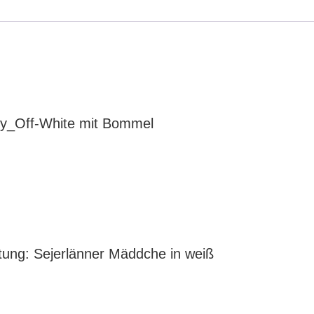
Bommel
Menge
y_Off-White mit Bommel
ftung: Sejerlänner Mäddche in weiß