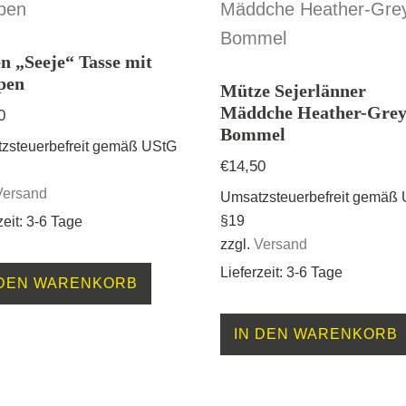
en „Seeje“ Tasse mit
pen
Mütze Sejerlänner
Mäddche Heather-Grey
0
Bommel
zsteuerbefreit gemäß UStG
€
14,50
Versand
Umsatzsteuerbefreit gemäß
§19
zeit: 3-6 Tage
zzgl.
Versand
Lieferzeit: 3-6 Tage
 DEN WARENKORB
IN DEN WARENKORB