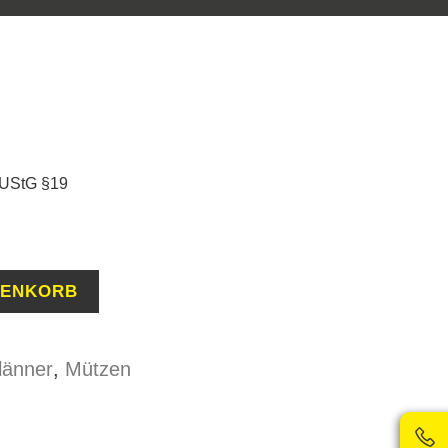
 UStG §19
RENKORB
länner
,
Mützen