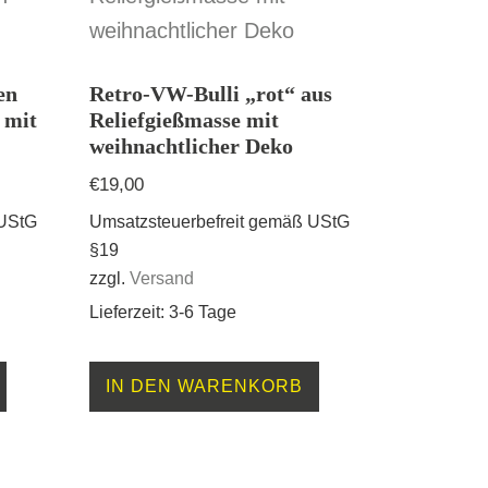
en
Retro-VW-Bulli „rot“ aus
 mit
Reliefgießmasse mit
weihnachtlicher Deko
€
19,00
 UStG
Umsatzsteuerbefreit gemäß UStG
§19
zzgl.
Versand
Lieferzeit: 3-6 Tage
IN DEN WARENKORB