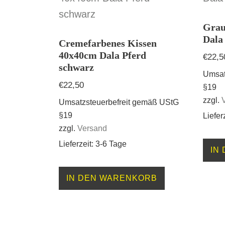
Grau
Dala 
Cremefarbenes Kissen
40x40cm Dala Pferd
€
22,5
schwarz
Umsat
€
22,50
§19
zzgl.
Umsatzsteuerbefreit gemäß UStG
§19
Liefer
zzgl.
Versand
Lieferzeit: 3-6 Tage
IN
IN DEN WARENKORB