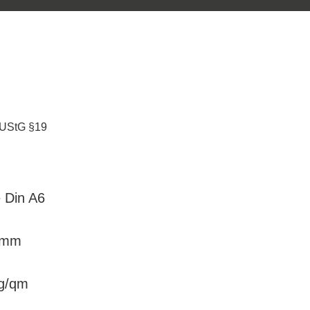
 UStG §19
e Din A6
5 mm
 g/qm