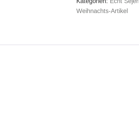
Kategorien:
Echt Sejer
Grasdaach
Weihnachts-Artikel
Wichtel
Postkarte
DinA6
Menge