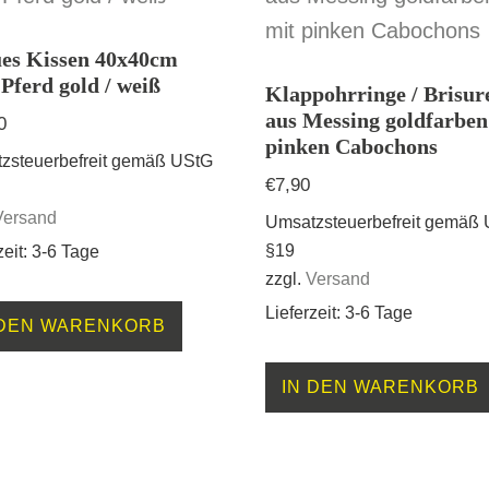
es Kissen 40x40cm
Pferd gold / weiß
Klappohrringe / Brisur
aus Messing goldfarben
0
pinken Cabochons
zsteuerbefreit gemäß UStG
€
7,90
Versand
Umsatzsteuerbefreit gemäß
§19
zeit: 3-6 Tage
zzgl.
Versand
Lieferzeit: 3-6 Tage
 DEN WARENKORB
IN DEN WARENKORB